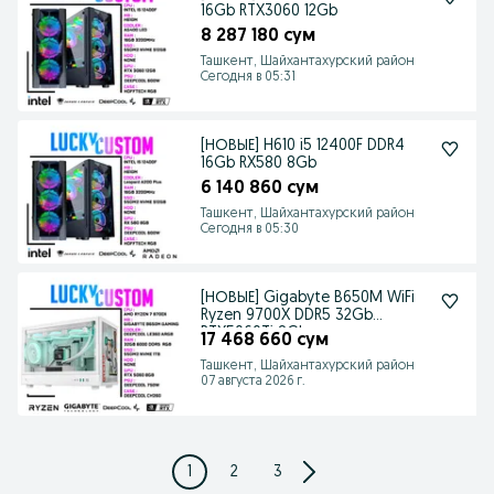
16Gb RTX3060 12Gb
8 287 180 сум
Ташкент, Шайхантахурский район
Сегодня в 05:31
[НОВЫЕ] H610 i5 12400F DDR4
16Gb RX580 8Gb
6 140 860 сум
Ташкент, Шайхантахурский район
Сегодня в 05:30
[НОВЫЕ] Gigabyte B650M WiFi
Ryzen 9700X DDR5 32Gb
RTX5060Ti 8Gb
17 468 660 сум
Ташкент, Шайхантахурский район
07 августа 2026 г.
1
2
3