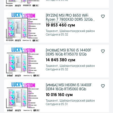
Сегодня в 05:32
[RYZEN] MSI PRO B650 WiFi
Ryzen 7 7800X3D DDR5 32Gb
RTX5070 12Gb
19 853 460 сум
Ташкент, Шайхантахурский район
Сегодня в 05:32
[НОВЫЕ] MSI B760 i5 14400F
DDR5 16Gb RTX5070 12Gb
14 845 380 сум
Ташкент, Шайхантахурский район
Сегодня в 05:32
[ИМБА] MSI H610M i5 14400F
DDR4 16Gb RTX5060 8Gb
10 016 160 сум
Ташкент, Шайхантахурский район
Сегодня в 05:31