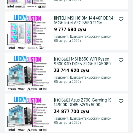
05 августа 2026 г.
[INTEL] MSI H610M 14440F DDR4
16Gb Intel ARC B580 12Gb
9 777 680 сум
Ташкент, Шайхантахурский район
05 августа 2026 г.
[НОВЫЕ] MSI B650 WiFi Ryzen
9800X3D DDR5 32Gb RTX5080
16Gb
33 744 920 сум
Ташкент, Шайхантахурский район
05 августа 2026 г.
[НОВЫЕ] Asus Z790 Gaming i9
14900K DDR5 32Gb 6000
RTX5080 16Gb
34 877 700 сум
Ташкент, Шайхантахурский район
05 августа 2026 г.