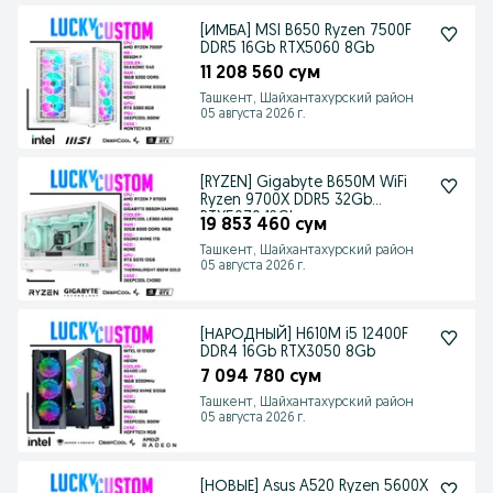
[ИМБА] MSI B650 Ryzen 7500F
DDR5 16Gb RTX5060 8Gb
11 208 560 сум
Ташкент, Шайхантахурский район
05 августа 2026 г.
[RYZEN] Gigabyte B650M WiFi
Ryzen 9700X DDR5 32Gb
RTX5070 12Gb
19 853 460 сум
Ташкент, Шайхантахурский район
05 августа 2026 г.
[НАРОДНЫЙ] H610M i5 12400F
DDR4 16Gb RTX3050 8Gb
7 094 780 сум
Ташкент, Шайхантахурский район
05 августа 2026 г.
[НОВЫЕ] Asus A520 Ryzen 5600X